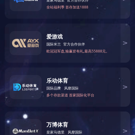
燃烧器、点火器
间接加热立式回转式烘干机
配件
脱硫、脱硝类
沸腾炉
输送设备
<
多宝（中国）官方
contact us
产品详情
全国咨询热线