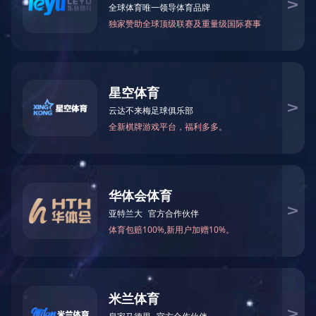
烘干、干燥、热风
产品展示
PRODUCT
分选、分级、粉磨类
烘干、干燥、热风炉类
除尘、收尘、集尘类