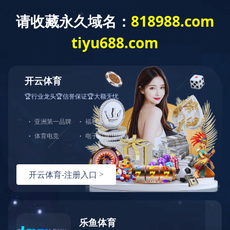
您好，欢迎访问多宝网页版网站！
多宝网页版
产品包括多宝网页版、烘干机、除尘器
网站首页
公司简介
产品展示
多宝（中国）官方