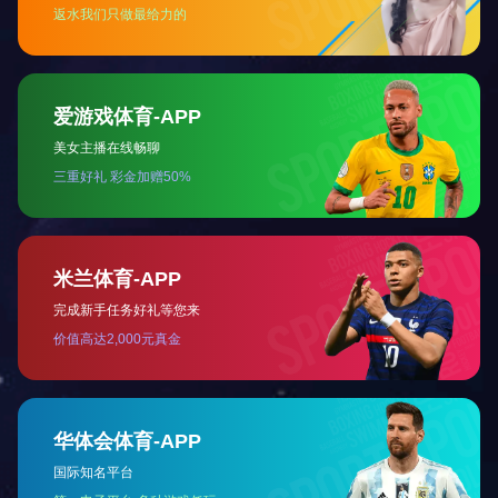
烘干机
快捷导航
多宝（中
SHORTCUT MENU
销售热线（一）：0
网站首页
销售电话（二）：0